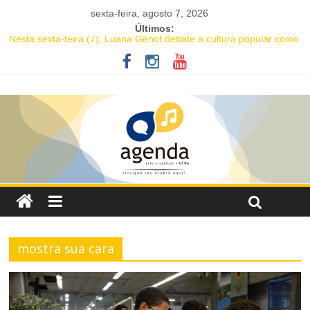
sexta-feira, agosto 7, 2026
Últimos:
Nesta sexta-feira (7), Luana Génot debate a cultura popular como
caminho para equidade racial
JAM no MAM completa 27 anos com edição dedicada a Caetano
Veloso
Academia de Letras da Bahia marca presença na Flipelô 2026
Mesa “Valoração de práticas culturais” abre o Enecult 2026
Comédia romântica “O que vem depois” reestreia na Casa Preta e
convida público a viver as aventuras de um casal na terceira
idade
mostra sua cara