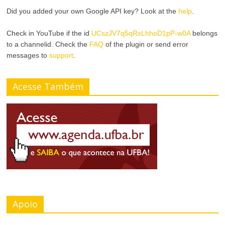
n
Did you added your own Google API key? Look at the
help
.
r
a
Check in YouTube if the id
UCszJV7q5qRxLhhoD1pP-w0A
belongs
A
to a channelid. Check the
FAQ
of the plugin or send error
r
messages to
support
.
l
T
t
Acesse Também
a
o
m
C
a
o
n
n
h
t
o
r
Apoio
d
a