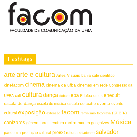
a
s
F
t
o
e
n
t
Hashtags
e
arte e cultura
arte
Artes Visuais
bahia
café científico
cinema
cinefacom
cinema da ufba
cinemas em rede
Congresso da
cultura
dança
eba
enecult
UFBA
cult
emus
debate
Edufba
escola de dança
evento
escola de teatro
evento
escola de música
facom
exposição
galeria
cultural
extensão
feminismo
fotografia
Música
canizares
mafro
ihac
martim gonçalves
gênero
literatura
salvador
proext
pandemia
produção cultural
reitoria
saladearte