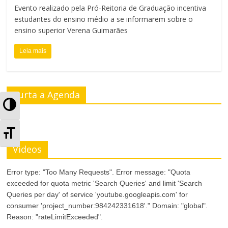
Evento realizado pela Pró-Reitoria de Graduação incentiva
estudantes do ensino médio a se informarem sobre o
ensino superior Verena Guimarães
Leia mais
Curta a Agenda
A
l
A
t
Videos
l
e
t
Error type: "Too Many Requests". Error message: "Quota
exceeded for quota metric 'Search Queries' and limit 'Search
r
e
Queries per day' of service 'youtube.googleapis.com' for
n
consumer 'project_number:984242331618'." Domain: "global".
r
Reason: "rateLimitExceeded".
a