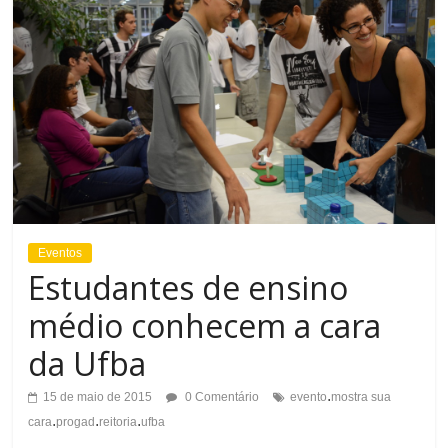
Eventos
Estudantes de ensino
médio conhecem a cara
da Ufba
.
15 de maio de 2015
0 Comentário
evento
mostra sua
.
.
.
cara
progad
reitoria
ufba