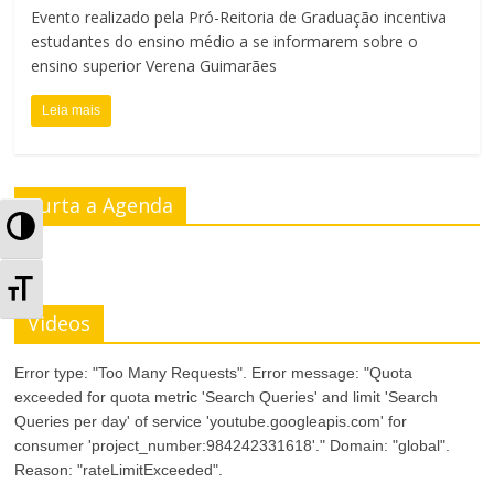
Evento realizado pela Pró-Reitoria de Graduação incentiva
estudantes do ensino médio a se informarem sobre o
ensino superior Verena Guimarães
Leia mais
Curta a Agenda
A
l
A
t
Videos
l
e
t
Error type: "Too Many Requests". Error message: "Quota
exceeded for quota metric 'Search Queries' and limit 'Search
r
e
Queries per day' of service 'youtube.googleapis.com' for
n
consumer 'project_number:984242331618'." Domain: "global".
r
Reason: "rateLimitExceeded".
a