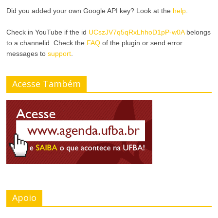
n
Did you added your own Google API key? Look at the
help
.
r
a
Check in YouTube if the id
UCszJV7q5qRxLhhoD1pP-w0A
belongs
A
to a channelid. Check the
FAQ
of the plugin or send error
r
messages to
support
.
l
T
t
Acesse Também
a
o
m
C
a
o
n
n
h
t
o
r
Apoio
d
a