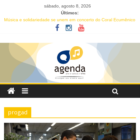
sábado, agosto 8, 2026
Últimos:
Música e solidariedade se unem em concerto do Coral Ecumênico
da Bahia na Flipelô
Salvador recebe evento de celebração em homenagem ao dia do
Rap Nacional
Tuca Fernandes, Buja Ferreira e o cantor coreano Junho Chu
estão entre as atrações deste fim de semana da Festa de Santa
Dulce dos Pobres
Projeto Órbita estreia em Salvador com residente da Vila Sul do
Goethe-Institut e programação gratuita de cinema imersivo
Oficina gratuita de literatura e afrocentricidade abre inscrições
para educadores da rede pública
progad