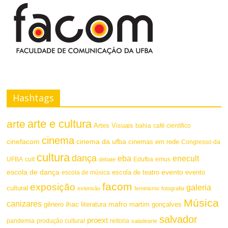
a
s
F
t
o
e
n
t
Hashtags
e
arte e cultura
arte
Artes Visuais
bahia
café científico
cinema
cinefacom
cinema da ufba
cinemas em rede
Congresso da
cultura
dança
eba
enecult
UFBA
cult
emus
debate
Edufba
escola de dança
evento
escola de teatro
evento
escola de música
facom
exposição
galeria
cultural
extensão
feminismo
fotografia
Música
canizares
mafro
ihac
martim gonçalves
gênero
literatura
salvador
proext
pandemia
produção cultural
reitoria
saladearte