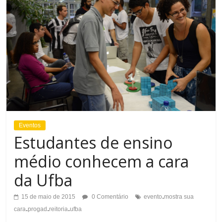
Eventos
Estudantes de ensino
médio conhecem a cara
da Ufba
.
15 de maio de 2015
0 Comentário
evento
mostra sua
.
.
.
cara
progad
reitoria
ufba