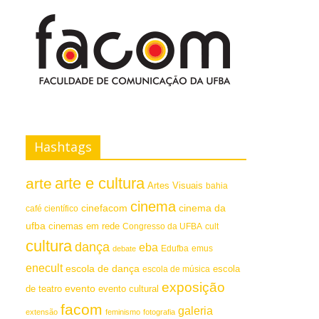
Hashtags
arte e cultura
arte
Artes Visuais
bahia
cinema
cinefacom
cinema da
café científico
ufba
cinemas em rede
Congresso da UFBA
cult
cultura
dança
eba
emus
debate
Edufba
enecult
escola de dança
escola
escola de música
exposição
evento
de teatro
evento cultural
facom
galeria
extensão
feminismo
fotografia