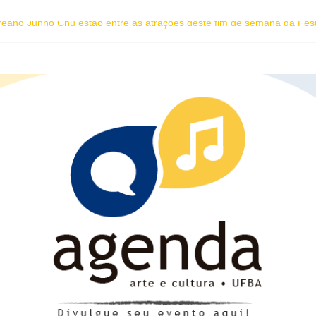
oreano Junho Chu estão entre as atrações deste fim de semana da Fes
 e espetáculo gratuitos a quatro cidades brasileiras
om seu “Manifesto Transpofágico” a Salvador
 do Coral Ecumênico da Bahia na Flipelô
homenagem ao dia do Rap Nacional