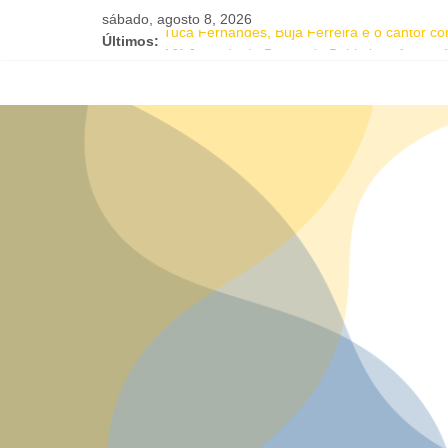
sábado, agosto 8, 2026
Últimos:
Tuca Fernandes, Buja Ferreira e o cantor c
16ª Jornada de Dança da Bahia leva formação
IC Encontro de Artes traz Renata Carvalho c
Música e solidariedade se unem em concerto
Salvador recebe evento de celebração em 