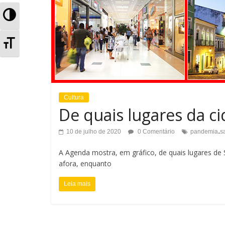
A
l
A
t
l
e
t
r
Cultura
e
De quais lugares da c
n
r
.
10 de julho de 2020
0 Comentário
pandemia
s
a
n
A Agenda mostra, em gráfico, de quais lugares de 
r
a
afora, enquanto
A
r
Leia mais
l
T
t
a