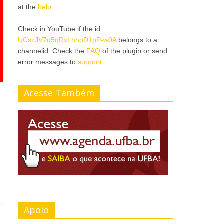
at the
help
.
Check in YouTube if the id
UCszJV7q5qRxLhhoD1pP-w0A
belongs to a
channelid. Check the
FAQ
of the plugin or send
error messages to
support
.
Acesse Também
Apoio