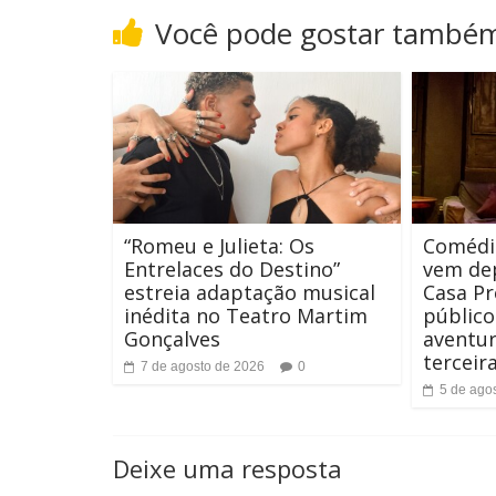
t
Você pode gostar també
o
e
n
t
e
“Romeu e Julieta: Os
Comédi
Entrelaces do Destino”
vem dep
estreia adaptação musical
Casa Pr
inédita no Teatro Martim
público
Gonçalves
aventur
terceir
7 de agosto de 2026
0
5 de ago
Deixe uma resposta