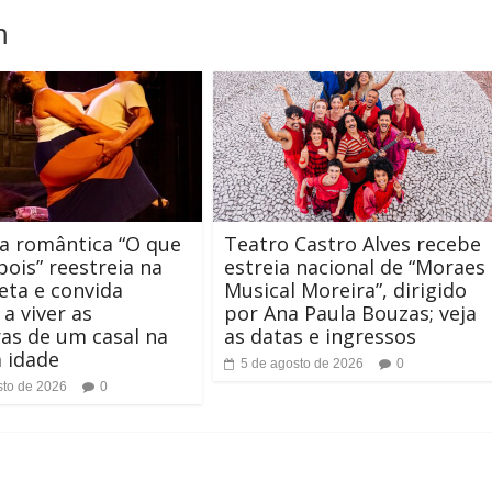
m
a romântica “O que
Teatro Castro Alves recebe
ois” reestreia na
estreia nacional de “Moraes
eta e convida
Musical Moreira”, dirigido
 a viver as
por Ana Paula Bouzas; veja
as de um casal na
as datas e ingressos
a idade
5 de agosto de 2026
0
sto de 2026
0