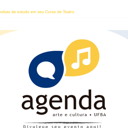
 bolsas de estudo em seu Curso de Teatro
homenagem ao dia do Rap Nacional
oreano Junho Chu estão entre as atrações deste fim de semana da Fes
ente da Vila Sul do Goethe-Institut e programação gratuita de cinema 
dade abre inscrições para educadores da rede pública