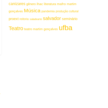
canizares
mafro
ihac
martim
gênero
literatura
Música
gonçalves
pandemia
produção cultural
salvador
proext
seminário
reitoria
saladearte
ufba
Teatro
teatro martim gonçalves
-