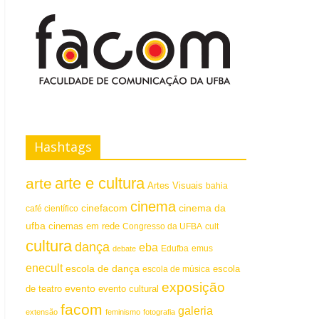
Hashtags
arte e cultura
arte
Artes Visuais
bahia
cinema
cinefacom
cinema da
café científico
ufba
cinemas em rede
Congresso da UFBA
cult
cultura
dança
eba
emus
debate
Edufba
enecult
escola de dança
escola
escola de música
exposição
evento
de teatro
evento cultural
facom
galeria
extensão
feminismo
fotografia