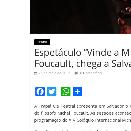
Teatro
Espetáculo “Vinde a M
Foucault, chega a Sal
26 de maio de 2026
0 Comentário
F
T
W
C
a
wi
h
o
A Trapiá Cia Teatral apresenta em Salvador o
c
tt
at
m
do filósofo Michel Foucault. As sessões acont
e
er
s
p
programação do XIV Colóquio Internacional Miche
b
A
ar