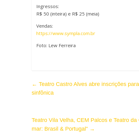
A
Ingressos:
r
R$ 50 (inteira) e R$ 25 (meia)
l
T
Vendas:
t
https://www.sympla.com.br
a
o
Foto:
Lew Ferreira
m
C
a
o
n
n
←
Teatro Castro Alves abre inscrições para
h
t
sinfônica
o
r
d
a
Teatro Vila Velha, CEM Palcos e Teatro da
a
mar: Brasil & Portugal”
→
s
F