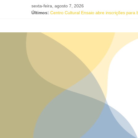
sexta-feira, agosto 7, 2026
Últimos:
Centro Cultural Ensaio abre inscrições para
Salvador recebe evento de celebração em 
Tuca Fernandes, Buja Ferreira e o cantor c
Projeto Órbita estreia em Salvador com resid
Oficina gratuita de literatura e afrocentrici