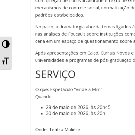
Com direção de Lourival Andrade e texto de Gr
o
p
til
mecanismos de controle social, normatização do
padrões estabelecidos.
o
p
h
k
ar
No palco, a dramaturgia aborda temas ligados à 
nas análises de Foucault sobre instituições como
cena em um espaço de questionamento sobre as r
A
Após apresentações em Caicó, Currais Novos e N
l
universidades e programas de pós-graduação de
A
t
SERVIÇO
l
e
t
O que: Espetáculo “Vinde a Mim”
r
e
Quando:
n
29 de maio de 2026, às 20h45
r
30 de maio de 2026, às 20h
a
n
r
Onde: Teatro Molière
a