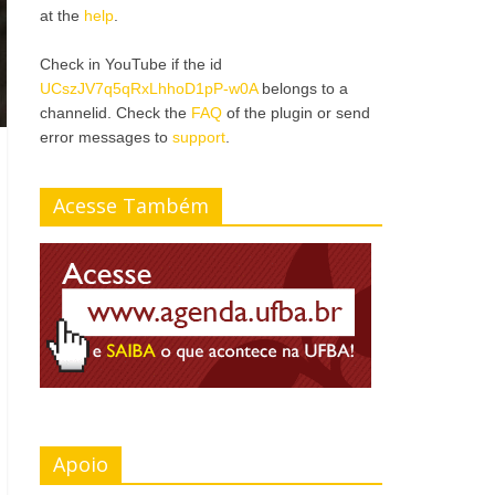
at the
help
.
Check in YouTube if the id
UCszJV7q5qRxLhhoD1pP-w0A
belongs to a
channelid. Check the
FAQ
of the plugin or send
error messages to
support
.
Acesse Também
Apoio