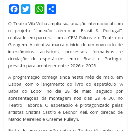
F
T
W
C
a
wi
h
o
O Teatro Vila Velha amplia sua atuação internacional com
c
tt
at
m
o projeto “conexão além-mar: Brasil & Portugal”,
e
er
s
p
realizado em parceria com a CEM Palcos e o Teatro da
b
A
ar
Garagem. A iniciativa marca o início de um novo ciclo de
intercâmbios artísticos, processos formativos e
o
p
til
circulação de espetáculos entre Brasil e Portugal,
o
p
h
previsto para acontecer entre 2026 e 2028.
k
ar
A programação começa ainda neste mês de maio, em
Lisboa, com o lançamento do livro do espetáculo “A
Baba do Lobo”, no dia 28 de maio, seguido por
apresentações da montagem nos dias 29 e 30, no
Teatro Taborda. O espetáculo é protagonizado pelas
artistas Cristina Castro e Leonor Keil, com direção de
Marcio Meirelles e Graeme Pulleyn.
Fruto de uma cocriação entre o Teatro Vila Velha e a