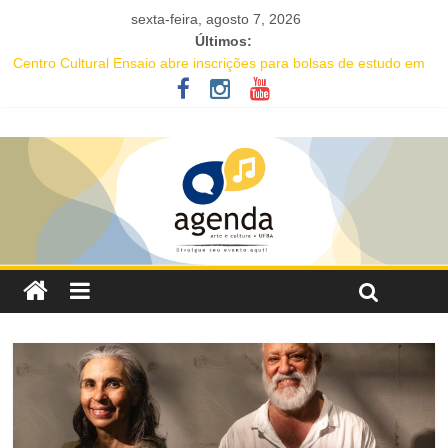
sexta-feira, agosto 7, 2026
Últimos:
Centro Cultural Ensaio abre inscrições para bolsas de estudo em
seu Curso de Teatro
Salvador recebe evento de celebração em homenagem ao dia do
Rap Nacional
Tuca Fernandes, Buja Ferreira e o cantor coreano Junho Chu
estão entre as atrações deste fim de semana da Festa de Santa
Dulce dos Pobres
Projeto Órbita estreia em Salvador com residente da Vila Sul do
Goethe-Institut e programação gratuita de cinema imersivo
Oficina gratuita de literatura e afrocentricidade abre inscrições
para educadores da rede pública