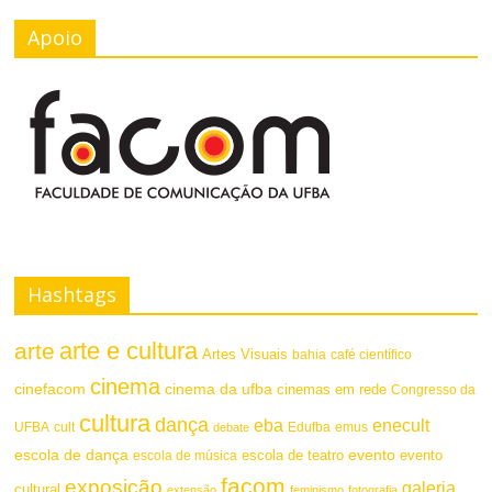
Apoio
Hashtags
arte e cultura
arte
Artes Visuais
bahia
café científico
cinema
cinefacom
cinema da ufba
cinemas em rede
Congresso da
cultura
dança
eba
enecult
UFBA
cult
emus
debate
Edufba
escola de dança
evento
escola de teatro
evento
escola de música
facom
exposição
galeria
cultural
extensão
feminismo
fotografia