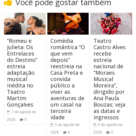
Você pode gostar também
t
a
o
m
C
a
o
“Romeu e
Comédia
Teatro
n
Julieta: Os
romântica “O
Castro Alves
n
Entrelaces
que vem
recebe
h
do Destino”
depois”
estreia
t
o
estreia
reestreia na
nacional de
adaptação
Casa Preta e
“Moraes
r
d
musical
convida
Musical
inédita no
público a
Moreira”,
a
a
Teatro
viver as
dirigido por
s
Martim
aventuras de
Ana Paula
F
Gonçalves
um casal na
Bouzas; veja
t
terceira
as datas e
7 de agosto de
o
idade
ingressos
2026
0
e
5 de agosto de
5 de agosto de
n
2026
0
2026
0