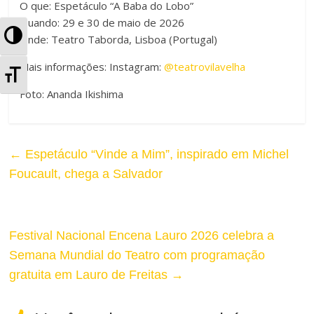
O que: Espetáculo “A Baba do Lobo”
Quando: 29 e 30 de maio de 2026
A
Onde: Teatro Taborda, Lisboa (Portugal)
l
Mais informações: Instagram:
@teatrovilavelha
A
t
Foto:
Ananda Ikishima
l
e
t
r
←
Espetáculo “Vinde a Mim”, inspirado em Michel
e
n
Foucault, chega a Salvador
r
a
n
r
Festival Nacional Encena Lauro 2026 celebra a
a
Semana Mundial do Teatro com programação
A
r
gratuita em Lauro de Freitas
→
l
T