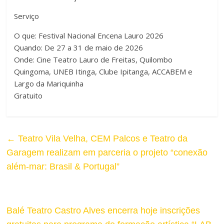
e
n
Serviço
r
a
O que: Festival Nacional Encena Lauro 2026
n
Quando: De 27 a 31 de maio de 2026
r
Onde: Cine Teatro Lauro de Freitas, Quilombo
a
Quingoma, UNEB Itinga, Clube Ipitanga, ACCABEM e
A
r
Largo da Mariquinha
l
Gratuito
T
t
a
o
←
Teatro Vila Velha, CEM Palcos e Teatro da
m
Garagem realizam em parceria o projeto “conexão
C
a
além-mar: Brasil & Portugal”
o
n
n
h
Balé Teatro Castro Alves encerra hoje inscrições
t
o