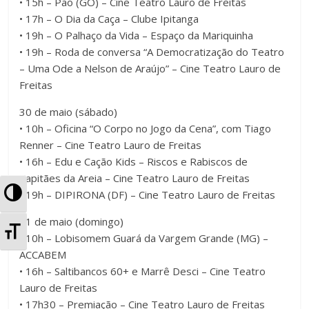
• 15h – Pão (GO) – Cine Teatro Lauro de Freitas
• 17h – O Dia da Caça – Clube Ipitanga
• 19h – O Palhaço da Vida – Espaço da Mariquinha
• 19h – Roda de conversa “A Democratização do Teatro
– Uma Ode a Nelson de Araújo” – Cine Teatro Lauro de
Freitas
30 de maio (sábado)
• 10h – Oficina “O Corpo no Jogo da Cena”, com Tiago
Renner – Cine Teatro Lauro de Freitas
• 16h – Edu e Cação Kids – Riscos e Rabiscos de
Capitães da Areia – Cine Teatro Lauro de Freitas
A
• 19h – DIPIRONA (DF) – Cine Teatro Lauro de Freitas
l
31 de maio (domingo)
A
• 10h – Lobisomem Guará da Vargem Grande (MG) –
t
ACCABEM
l
• 16h – Saltibancos 60+ e Marrê Desci – Cine Teatro
e
t
Lauro de Freitas
r
• 17h30 – Premiação – Cine Teatro Lauro de Freitas