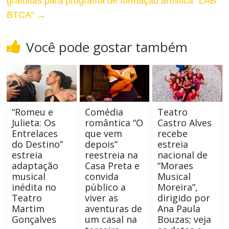
gratuitas para programa de formação artística “LAB
r
BTCA”
→
d
a
a
Você pode gostar também
s
F
t
o
e
n
“Romeu e
Comédia
Teatro
t
Julieta: Os
romântica “O
Castro Alves
Entrelaces
que vem
recebe
e
do Destino”
depois”
estreia
estreia
reestreia na
nacional de
adaptação
Casa Preta e
“Moraes
musical
convida
Musical
inédita no
público a
Moreira”,
Teatro
viver as
dirigido por
Martim
aventuras de
Ana Paula
Gonçalves
um casal na
Bouzas; veja