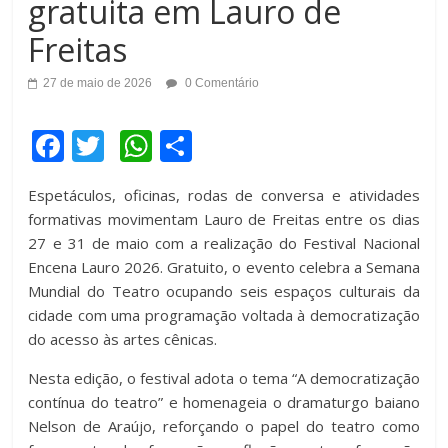
gratuita em Lauro de
Freitas
27 de maio de 2026
0 Comentário
F
T
W
C
a
wi
h
o
Espetáculos, oficinas, rodas de conversa e atividades
c
tt
at
m
formativas movimentam Lauro de Freitas entre os dias
e
er
s
p
27 e 31 de maio com a realização do Festival Nacional
b
A
ar
Encena Lauro 2026. Gratuito, o evento celebra a Semana
Mundial do Teatro ocupando seis espaços culturais da
o
p
til
cidade com uma programação voltada à democratização
o
p
h
do acesso às artes cênicas.
k
ar
Nesta edição, o festival adota o tema “A democratização
contínua do teatro” e homenageia o dramaturgo baiano
Nelson de Araújo, reforçando o papel do teatro como