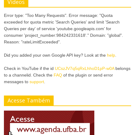
Videos
Error type: "Too Many Requests". Error message: "Quota
exceeded for quota metric 'Search Queries' and limit 'Search
Queries per day' of service 'youtube.googleapis.com' for
consumer 'project_number:984242331618'." Domain: "global".
Reason: "rateLimitExceeded".
Did you added your own Google API key? Look at the
help
.
Check in YouTube if the id
UCszJV7q5qRxLhhoD1pP-w0A
belongs
to a channelid. Check the
FAQ
of the plugin or send error
messages to
support
.
Acesse Também