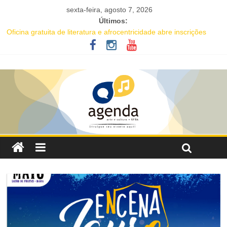
sexta-feira, agosto 7, 2026
Últimos:
Oficina gratuita de literatura e afrocentricidade abre inscrições
para educadores da rede pública
Música e solidariedade se unem em concerto do Coral Ecumênico
da Bahia na Flipelô
Salvador recebe evento de celebração em homenagem ao dia do
Rap Nacional
Tuca Fernandes, Buja Ferreira e o cantor coreano Junho Chu
estão entre as atrações deste fim de semana da Festa de Santa
Dulce dos Pobres
Projeto Órbita estreia em Salvador com residente da Vila Sul do
Goethe-Institut e programação gratuita de cinema imersivo