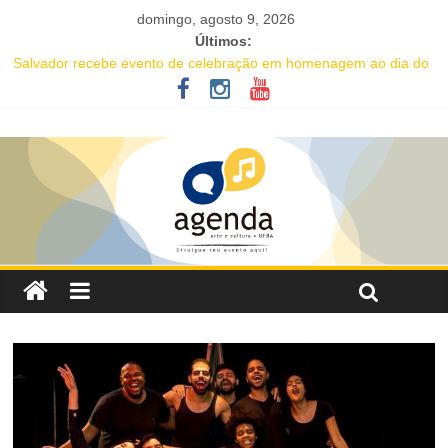
domingo, agosto 9, 2026
Últimos:
Salvador recebe evento de celebração em homenagem ao dia do
Rap Nacional
Projeto abre inscrições para oficinas gratuitas voltadas à
valorização da cultura afro-brasileira em Salvador
16ª Jornada de Dança da Bahia leva formação e espetáculo
gratuitos a quatro cidades brasileiras
IC Encontro de Artes traz Renata Carvalho com seu “Manifesto
Transpofágico” a Salvador
Música e solidariedade se unem em concerto do Coral Ecumênico
da Bahia na Flipelô