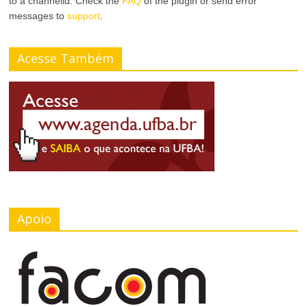
to a channelid. Check the
FAQ
of the plugin or send error
messages to
support
.
Acesse Também
Apoio