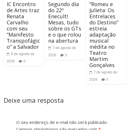
C
IC Encontro
Segundo dia
“Romeu e
a
de Artes traz
do 22º
Julieta: Os
o
Renata
Enecult!
Entrelaces
n
Carvalho
Mesas, tudo
do Destino”
n
com seu
sobre os GTs
estreia
h
“Manifesto
e o que rolou
adaptação
t
Transpofágic
na abertura
musical
o
o” a Salvador
inédita no
7 de agosto de
r
Teatro
d
8 de agosto de
2026
0
Martim
a
2026
0
Gonçalves
a
s
7 de agosto de
F
2026
0
t
o
e
Deixe uma resposta
n
t
O seu endereço de e-mail não será publicado.
e
Campos obrigatórios são marcados com
*