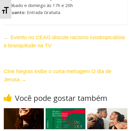
sábado e domingo às 17h e 20h
l
A
Quanto:
Entrada Gratuita
t
l
e
t
←
Evento no CEAO discute racismo lusotropicalista
r
e
e branquitude na TV
n
r
a
n
Cine Negras exibe o curta-metragem O dia de
r
Jerusa
→
a
A
r
Você pode gostar também
l
T
t
a
o
m