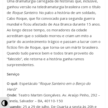
Uma dramaturgia carregada de histórias que, inclusive,
ganhou versão na teledramaturgia brasileira com o título
de
Roque Santeiro
. No palco a história de um soldado,
Cabo Roque, que foi convocado para segunda guerra
mundial e ficou afastado de Asa Branca durante 15 anos.
Ao longo desse tempo, os moradores da cidade
acreditam que o soldado morreu e criam um mito a
partir do acontecimento trágico e passam a lucrar com o
fictício fim de Roque, que torna-se um mártir brasileiro.
Quando tudo parece bem e todos tiram proveito do
“falecido”, ele retorna e a história ganha rumos
surpreendentes.
Serviço
O quê:
Espetáculo “
Roque Santeiro em o Berço do
Herói
”
Onde:
Teatro Martim Gonçalves. A
v. Araújo Pinho, 292 –
Canela, Salvador – BA, 40110-150
A
Quando:
25 a 29 de julho. De Quarta a sexta às 20h e