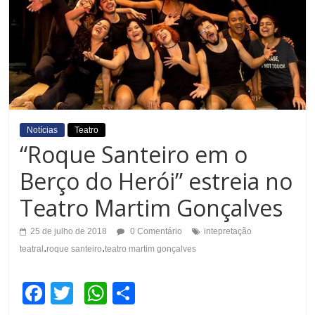
Notícias
Teatro
“Roque Santeiro em o
Berço do Herói” estreia no
Teatro Martim Gonçalves
25 de julho de 2018
0 Comentário
intepretação
.
.
teatral
roque santeiro
teatro martim gonçalves
F
T
W
C