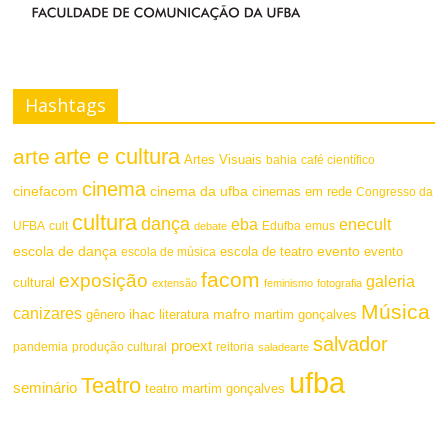
Hashtags
arte e cultura
arte
Artes Visuais
bahia
café científico
cinema
cinefacom
cinema da ufba
cinemas em rede
Congresso da
cultura
dança
eba
enecult
UFBA
cult
emus
debate
Edufba
escola de dança
evento
escola de teatro
evento
escola de música
facom
exposição
galeria
cultural
extensão
feminismo
fotografia
Música
canizares
mafro
ihac
martim gonçalves
gênero
literatura
salvador
proext
pandemia
produção cultural
reitoria
saladearte
ufba
Teatro
seminário
teatro martim gonçalves