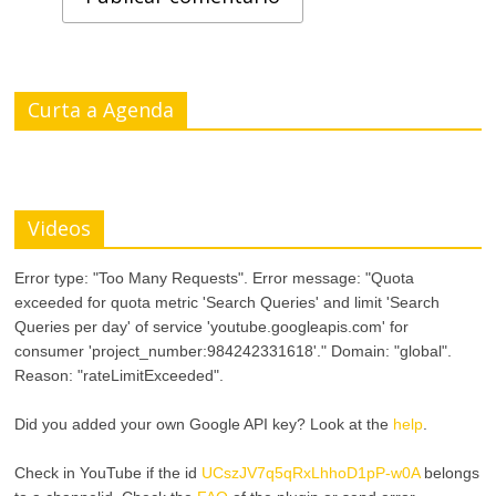
Curta a Agenda
Videos
Error type: "Too Many Requests". Error message: "Quota
exceeded for quota metric 'Search Queries' and limit 'Search
Queries per day' of service 'youtube.googleapis.com' for
consumer 'project_number:984242331618'." Domain: "global".
Reason: "rateLimitExceeded".
Did you added your own Google API key? Look at the
help
.
Check in YouTube if the id
UCszJV7q5qRxLhhoD1pP-w0A
belongs