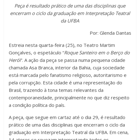
a
wi
h
o
Peça é resultado prático de uma das disciplinas que
c
tt
at
m
encerram o ciclo da graduação em Interpretação Teatral
e
er
s
p
da UFBA
b
A
ar
Por: Glenda Dantas
o
p
til
Estreia nesta quarta-feira (25), no Teatro Martim
o
p
h
Gonçalves, o espetáculo “
Roque Santeiro em o Berço do
k
ar
Herói
”. A ação da peça se passa numa pequena cidade
chamada Asa Branca, interior da Bahia, cuja sociedade
está marcada pelo fanatismo religioso, autoritarismo e
pela corrupção. Esta cidade é uma representação do
Brasil, trazendo à tona temas relevantes da
contemporaneidade, principalmente no que diz respeito
a condição política do país.
A peça, que segue em cartaz até o dia 29, é resultado
prático de uma das disciplinas que encerram o ciclo da
graduação em Interpretação Teatral da UFBA. Em cena,
14 atores se revezam interpretando todos os