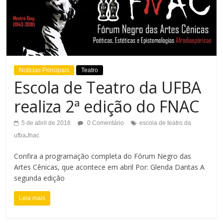
Notícias Principais
Teatro
Escola de Teatro da UFBA
realiza 2ª edição do FNAC
5 de abril de 2018
0 Comentário
escola de teatro da
.
ufba
fnac
Confira a programação completa do Fórum Negro das
Artes Cênicas, que acontece em abril Por: Glenda Dantas A
segunda edição
Leia mais