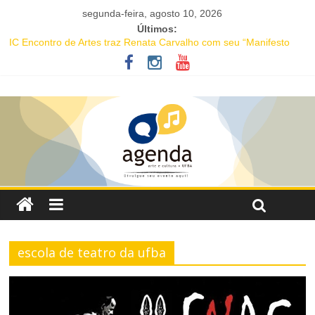
segunda-feira, agosto 10, 2026
Últimos:
IC Encontro de Artes traz Renata Carvalho com seu “Manifesto
Transpofágico” a Salvador
ÀROKÒ reúne moda, dança e performance em mostra de moda
baiana no Espaço Cultural da Barroquinha
Guia de Museus Baianos lança tour virtual pelo Memorial Mãe
Menininha do Gantois, em homenagem aos 40 anos do legado da
ialorixá
Projeto abre inscrições para oficinas gratuitas voltadas à
valorização da cultura afro-brasileira em Salvador
16ª Jornada de Dança da Bahia leva formação e espetáculo
gratuitos a quatro cidades brasileiras
escola de teatro da ufba