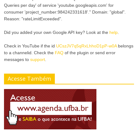
s
F
Queries per day' of service 'youtube.googleapis.com' for
t
consumer 'project_number:984242331618'." Domain: "global".
o
Reason: "rateLimitExceeded".
e
n
Did you added your own Google API key? Look at the
help
.
t
Check in YouTube if the id
UCszJV7q5qRxLhhoD1pP-w0A
belongs
to a channelid. Check the
FAQ
of the plugin or send error
e
messages to
support
.
Acesse Também