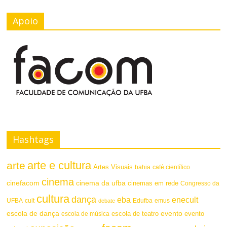
Apoio
Hashtags
arte e cultura
arte
Artes Visuais
bahia
café científico
cinema
cinefacom
cinema da ufba
cinemas em rede
Congresso da
cultura
dança
eba
enecult
UFBA
cult
emus
debate
Edufba
escola de dança
evento
escola de teatro
evento
escola de música