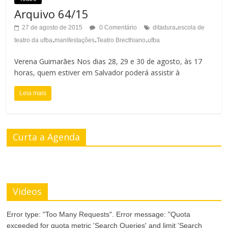
r
Arquivo 64/15
a
A
.
27 de agosto de 2015
0 Comentário
ditadura
escola de
r
.
.
.
teatro da ufba
manifestações
Teatro Brecthiano
ufba
l
T
Verena Guimarães Nos dias 28, 29 e 30 de agosto, às 17
t
horas, quem estiver em Salvador poderá assistir à
a
o
m
Leia mais
C
a
o
n
Curta a Agenda
n
h
t
o
r
Videos
d
a
Error type: "Too Many Requests". Error message: "Quota
a
exceeded for quota metric 'Search Queries' and limit 'Search