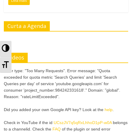
Leia mais
Curta a Agenda
A
Videos
l
A
t
Error type: "Too Many Requests". Error message: "Quota
l
exceeded for quota metric 'Search Queries' and limit 'Search
e
Queries per day' of service 'youtube.googleapis.com' for
t
consumer 'project_number:984242331618'." Domain: "global".
r
Reason: "rateLimitExceeded".
e
n
Did you added your own Google API key? Look at the
help
.
r
a
n
Check in YouTube if the id
UCszJV7q5qRxLhhoD1pP-w0A
belongs
to a channelid. Check the
FAQ
of the plugin or send error
r