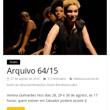
Teatro
Arquivo 64/15
.
27 de agosto de 2015
0 Comentário
ditadura
escola de
.
.
.
teatro da ufba
manifestações
Teatro Brecthiano
ufba
Verena Guimarães Nos dias 28, 29 e 30 de agosto, às 17
horas, quem estiver em Salvador poderá assistir à