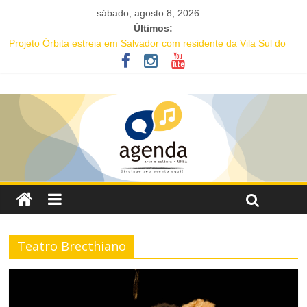
sábado, agosto 8, 2026
Últimos:
Projeto Órbita estreia em Salvador com residente da Vila Sul do
Goethe-Institut e programação gratuita de cinema imersivo
Oficina gratuita de literatura e afrocentricidade abre inscrições
para educadores da rede pública
Música e solidariedade se unem em concerto do Coral Ecumênico
da Bahia na Flipelô
Salvador recebe evento de celebração em homenagem ao dia do
Rap Nacional
Tuca Fernandes, Buja Ferreira e o cantor coreano Junho Chu
estão entre as atrações deste fim de semana da Festa de Santa
Dulce dos Pobres
Teatro Brecthiano