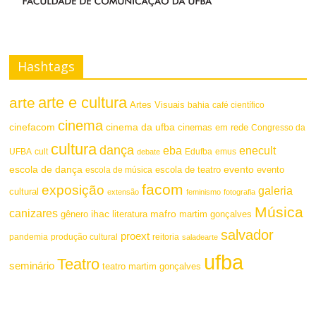
F
t
o
e
n
Hashtags
t
arte e cultura
arte
Artes Visuais
bahia
café científico
e
cinema
cinefacom
cinema da ufba
cinemas em rede
Congresso da
cultura
dança
eba
enecult
UFBA
cult
emus
debate
Edufba
escola de dança
evento
escola de teatro
evento
escola de música
facom
exposição
galeria
cultural
extensão
feminismo
fotografia
Música
canizares
mafro
ihac
martim gonçalves
gênero
literatura
salvador
proext
pandemia
produção cultural
reitoria
saladearte
ufba
Teatro
seminário
teatro martim gonçalves