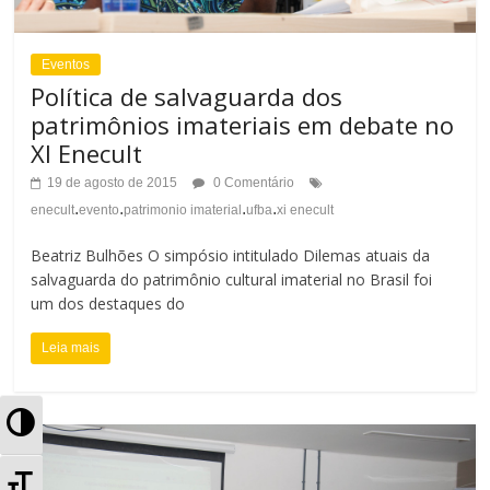
Eventos
Política de salvaguarda dos
patrimônios imateriais em debate no
XI Enecult
19 de agosto de 2015
0 Comentário
.
.
.
.
enecult
evento
patrimonio imaterial
ufba
xi enecult
Beatriz Bulhões O simpósio intitulado Dilemas atuais da
salvaguarda do patrimônio cultural imaterial no Brasil foi
um dos destaques do
Leia mais
A
l
A