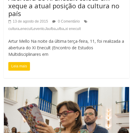
xeque a atual posição da cultura no
país
13 de agosto de 2015
0 Comentário
.
.
.
.
.
cultura
enecult
evento
faufba
ufba
xi enecult
Artur Mello Na noite da última terça-feira, 11, foi realizada a
abertura do XI Enecult (Encontro de Estudos
Multidisciplinares em
Leia mais