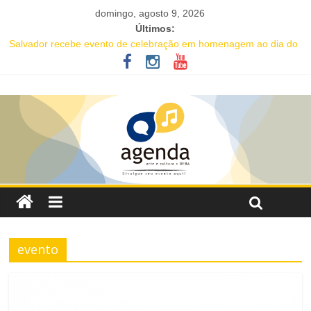
domingo, agosto 9, 2026
Últimos:
Salvador recebe evento de celebração em homenagem ao dia do
Rap Nacional
Projeto abre inscrições para oficinas gratuitas voltadas à
valorização da cultura afro-brasileira em Salvador
16ª Jornada de Dança da Bahia leva formação e espetáculo
gratuitos a quatro cidades brasileiras
IC Encontro de Artes traz Renata Carvalho com seu “Manifesto
Transpofágico” a Salvador
Música e solidariedade se unem em concerto do Coral Ecumênico
da Bahia na Flipelô
evento