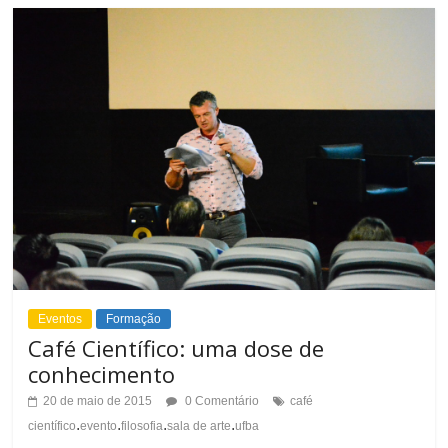
Eventos
Formação
Café Científico: uma dose de
conhecimento
20 de maio de 2015
0 Comentário
café
.
.
.
.
científico
evento
filosofia
sala de arte
ufba