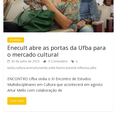
Eventos
Enecult abre as portas da Ufba para
o mercado cultural
30 de julho de 2015
0 Comentário
a
.
.
.
.
.
.
tarde
cultura
enecult
evento
sofia favero
travesti reflexiva
ufba
ENCONTRO Ufba sedia o XI Encontro de Estudos
Multidisciplinares em Cultura que acontecerá em agosto
Artur Mello com colaboração de
Leia mais