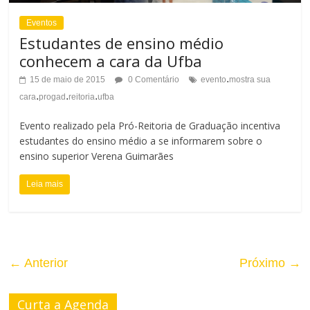
Eventos
Estudantes de ensino médio
conhecem a cara da Ufba
.
15 de maio de 2015
0 Comentário
evento
mostra sua
.
.
.
cara
progad
reitoria
ufba
Evento realizado pela Pró-Reitoria de Graduação incentiva
estudantes do ensino médio a se informarem sobre o
ensino superior Verena Guimarães
Leia mais
← Anterior
Próximo →
Curta a Agenda