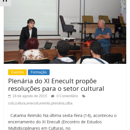
t
l
e
t
r
e
n
r
a
n
r
a
Eventos
Formação
A
r
Plenária do XI Enecult propõe
l
resoluções para o setor cultural
T
18 de agosto de 2015
0 Comentário
t
a
.
.
.
.
.
cult
cultura
enecult
evento
plenária
ufba
o
m
Catarina Reimão Na última sexta-feira (14), aconteceu o
C
encerramento do XI Enecult (Encontro de Estudos
a
Multidisciplinares em Cultura), no