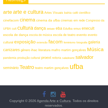
arte e cultura
arte
Artes Visuais
bahia
café científico
cinema
cinefacom
cinema da ufba
cinemas em rede
Congresso da
cultura
dança
eba
enecult
UFBA
cult
emus
debate
Edufba
escola de dança
evento
escola de teatro
evento
escola de música
facom
exposição
galeria
cultural
extensão
feminismo
fotografia
Música
canizares
mafro
ihac
martim gonçalves
gênero
literatura
salvador
proext
pandemia
produção cultural
reitoria
saladearte
ufba
Teatro
seminário
teatro martim gonçalves
Copyright © 2026
Agenda Arte e Cultura
. Todos os direitos
reservados.