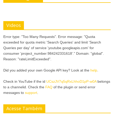
Videos
Error type: "Too Many Requests". Error message: "Quota
exceeded for quota metric 'Search Queries' and limit 'Search
Queries per day' of service 'youtube.googleapis.com' for
consumer 'project_number:984242331618'." Domain: "global".
Reason: "rateLimitExceeded".
Did you added your own Google API key? Look at the
help
.
Check in YouTube if the id
UCszJV7q5qRxLhhoD1pP-w0A
belongs
to a channelid. Check the
FAQ
of the plugin or send error
messages to
support
.
Acesse Também