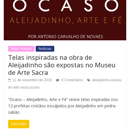
Artes Visuais
Notícias
Telas inspiradas na obra de
Aleijadinho são expostas no Museu
de Arte Sacra
.
11 de novembro de 2019
0 Comentário
aleijadinho
museu
.
de arte sacra
ocaso
“Ocaso – Aleijadinho, Arte e Fé” reúne telas inspiradas nos
12 profetas cristãos esculpidos por Aleijadinho em pedra-
sabão
Leia mais