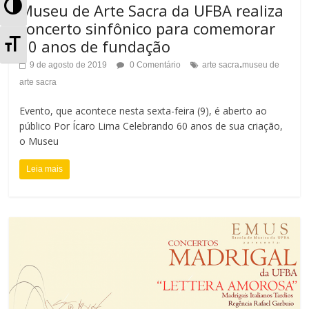
A
Museu de Arte Sacra da UFBA realiza
concerto sinfônico para comemorar
l
A
60 anos de fundação
t
.
9 de agosto de 2019
0 Comentário
arte sacra
museu de
l
arte sacra
e
t
Evento, que acontece nesta sexta-feira (9), é aberto ao
r
e
público Por Ícaro Lima Celebrando 60 anos de sua criação,
o Museu
n
r
a
Leia mais
n
r
a
A
r
l
T
t
a