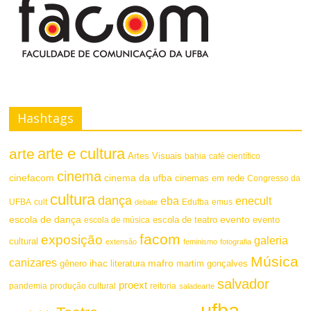
Hashtags
arte e cultura
arte
Artes Visuais
bahia
café científico
cinema
cinefacom
cinema da ufba
cinemas em rede
Congresso da
cultura
dança
eba
enecult
UFBA
cult
emus
debate
Edufba
escola de dança
evento
escola de teatro
evento
escola de música
facom
exposição
galeria
cultural
extensão
feminismo
fotografia
Música
canizares
mafro
ihac
martim gonçalves
gênero
literatura
salvador
proext
pandemia
produção cultural
reitoria
saladearte
ufba