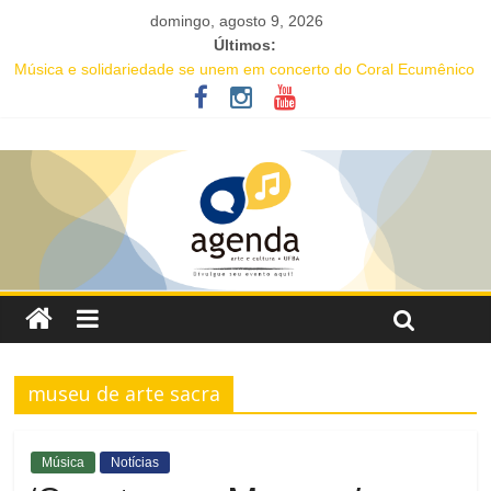
domingo, agosto 9, 2026
Últimos:
Música e solidariedade se unem em concerto do Coral Ecumênico
da Bahia na Flipelô
Guia de Museus Baianos lança tour virtual pelo Memorial Mãe
Menininha do Gantois, em homenagem aos 40 anos do legado da
ialorixá
Projeto abre inscrições para oficinas gratuitas voltadas à
valorização da cultura afro-brasileira em Salvador
16ª Jornada de Dança da Bahia leva formação e espetáculo
gratuitos a quatro cidades brasileiras
IC Encontro de Artes traz Renata Carvalho com seu “Manifesto
Transpofágico” a Salvador
museu de arte sacra
Música
Notícias