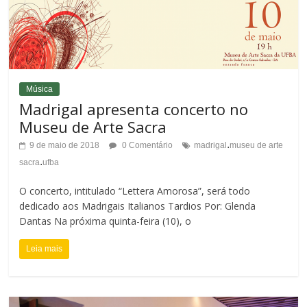
o
m
C
a
o
n
n
h
Música
Madrigal apresenta concerto no
t
o
Museu de Arte Sacra
r
.
d
9 de maio de 2018
0 Comentário
madrigal
museu de arte
.
a
sacra
ufba
a
s
O concerto, intitulado “Lettera Amorosa”, será todo
F
dedicado aos Madrigais Italianos Tardios Por: Glenda
t
Dantas Na próxima quinta-feira (10), o
o
e
Leia mais
n
t