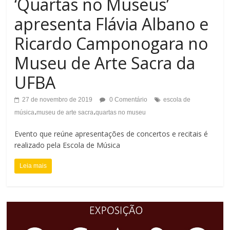
‘Quartas no Museus’
apresenta Flávia Albano e
Ricardo Camponogara no
Museu de Arte Sacra da
UFBA
27 de novembro de 2019
0 Comentário
escola de
.
.
música
museu de arte sacra
quartas no museu
Evento que reúne apresentações de concertos e recitais é
realizado pela Escola de Música
Leia mais