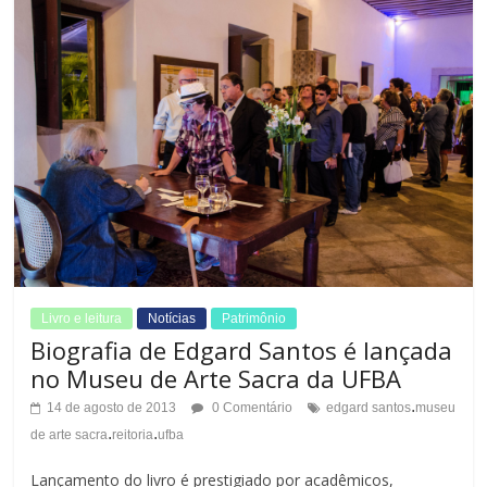
e
Livro e leitura
Notícias
Patrimônio
Biografia de Edgard Santos é lançada
no Museu de Arte Sacra da UFBA
.
14 de agosto de 2013
0 Comentário
edgard santos
museu
.
.
de arte sacra
reitoria
ufba
Lançamento do livro é prestigiado por acadêmicos,