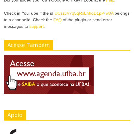
Did you added your own Google API key? Look at the
help
.
Check in YouTube if the id
UCszJV7q5qRxLhhoD1pP-w0A
belongs
to a channelid. Check the
FAQ
of the plugin or send error
messages to
support
.
Acesse Também
Apoio