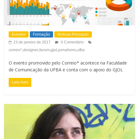
t
o
r
d
a
a
Eventos
Formação
Notícias Principais
s
F
23 de janeiro de 2017
0 Comentário
.
.
.
.
.
t
correio*
designer
facom
gjol
jornalismo
ufba
o
e
O evento promovido pelo Correio* acontece na Faculdade
n
de Comunicação da UFBA e conta com o apoio do GJOL
t
Leia mais
e