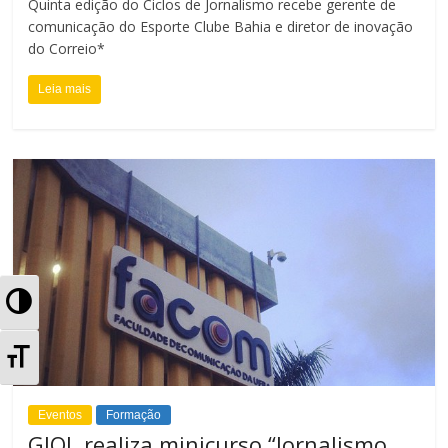
Quinta edição do Ciclos de Jornalismo recebe gerente de
comunicação do Esporte Clube Bahia e diretor de inovação
do Correio*
Leia mais
A
l
A
t
l
Eventos
Formação
e
t
GJOL realiza minicurso “Jornalismo