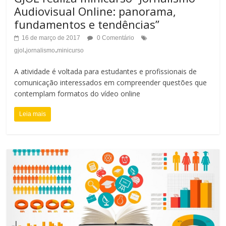
r
Audiovisual Online: panorama,
e
fundamentos e tendências”
n
r
16 de março de 2017
0 Comentário
a
.
.
gjol
jornalismo
minicurso
n
r
A atividade é voltada para estudantes e profissionais de
a
comunicação interessados em compreender questões que
A
r
contemplam formatos do vídeo online
l
T
Leia mais
t
a
o
m
C
a
o
n
n
h