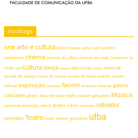
Hashtags
arte e cultura
arte
Artes Visuais
bahia
café científico
cinema
cinefacom
cinema da ufba
cinemas em rede
Congresso da
cultura
dança
eba
enecult
UFBA
cult
emus
debate
Edufba
escola de dança
evento
escola de teatro
evento
escola de música
facom
exposição
galeria
cultural
extensão
feminismo
fotografia
Música
canizares
mafro
ihac
martim gonçalves
gênero
literatura
salvador
proext
pandemia
produção cultural
reitoria
saladearte
ufba
Teatro
seminário
teatro martim gonçalves