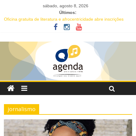
sábado, agosto 8, 2026
Últimos:
Oficina gratuita de literatura e afrocentricidade abre inscrições
para educadores da rede pública
Música e solidariedade se unem em concerto do Coral Ecumênico
da Bahia na Flipelô
Salvador recebe evento de celebração em homenagem ao dia do
Rap Nacional
Tuca Fernandes, Buja Ferreira e o cantor coreano Junho Chu
estão entre as atrações deste fim de semana da Festa de Santa
Dulce dos Pobres
Projeto Órbita estreia em Salvador com residente da Vila Sul do
Goethe-Institut e programação gratuita de cinema imersivo
jornalismo