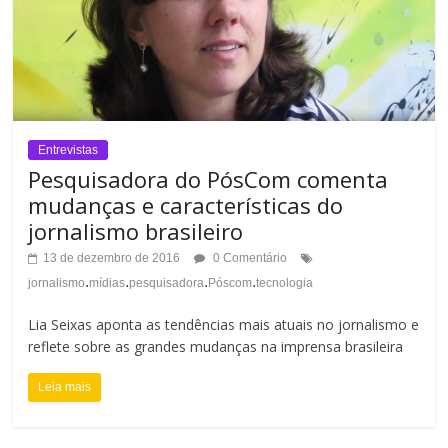
Entrevistas
Pesquisadora do PósCom comenta
mudanças e características do
jornalismo brasileiro
13 de dezembro de 2016
0 Comentário
.
.
.
.
jornalismo
mídias
pesquisadora
Póscom
tecnologia
Lia Seixas aponta as tendências mais atuais no jornalismo e
reflete sobre as grandes mudanças na imprensa brasileira
Leia mais