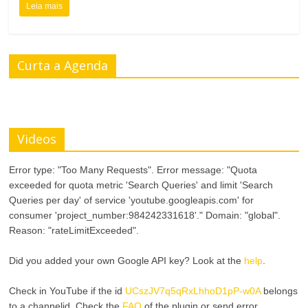
Leia mais
Curta a Agenda
Videos
Error type: "Too Many Requests". Error message: "Quota
exceeded for quota metric 'Search Queries' and limit 'Search
Queries per day' of service 'youtube.googleapis.com' for
consumer 'project_number:984242331618'." Domain: "global".
Reason: "rateLimitExceeded".
Did you added your own Google API key? Look at the
help
.
Check in YouTube if the id
UCszJV7q5qRxLhhoD1pP-w0A
belongs
to a channelid. Check the
FAQ
of the plugin or send error