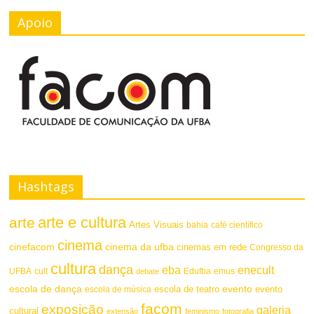
Apoio
Hashtags
arte e cultura
arte
Artes Visuais
bahia
café científico
cinema
cinefacom
cinema da ufba
cinemas em rede
Congresso da
cultura
dança
eba
enecult
UFBA
cult
emus
debate
Edufba
escola de dança
evento
escola de teatro
evento
escola de música
facom
exposição
galeria
cultural
extensão
feminismo
fotografia