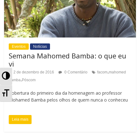
Eventos
Notícias
Semana Mahomed Bamba: o que eu
vi
.
2 de dezembro de 2016
0 Comentário
facom
mahomed
A
.
bamba
Póscom
l
A
Cobertura do primeiro dia da homenagem ao professor
t
Mohamed Bamba pelos olhos de quem nunca o conheceu
l
e
t
Leia mais
r
e
n