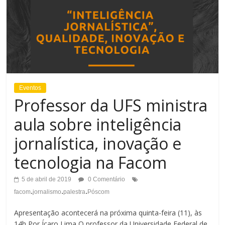
Eventos
Professor da UFS ministra
aula sobre inteligência
jornalística, inovação e
tecnologia na Facom
5 de abril de 2019
0 Comentário
.
.
.
facom
jornalismo
palestra
Póscom
Apresentação acontecerá na próxima quinta-feira (11), às
14h Por Ícaro Lima O professor da Universidade Federal de