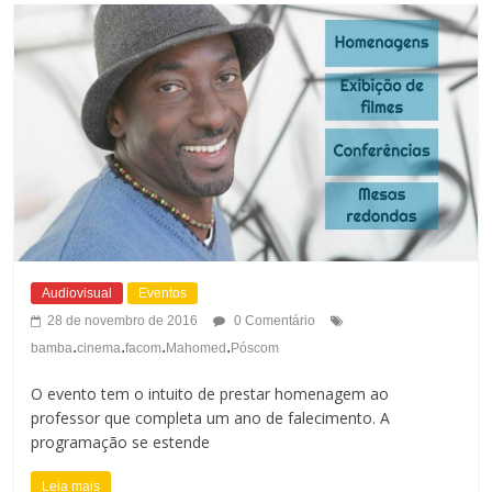
r
a
n
r
a
A
r
l
T
t
a
o
m
Audiovisual
Eventos
C
a
28 de novembro de 2016
0 Comentário
o
.
.
.
.
bamba
cinema
facom
Mahomed
Póscom
n
n
O evento tem o intuito de prestar homenagem ao
h
professor que completa um ano de falecimento. A
t
programação se estende
o
r
Leia mais