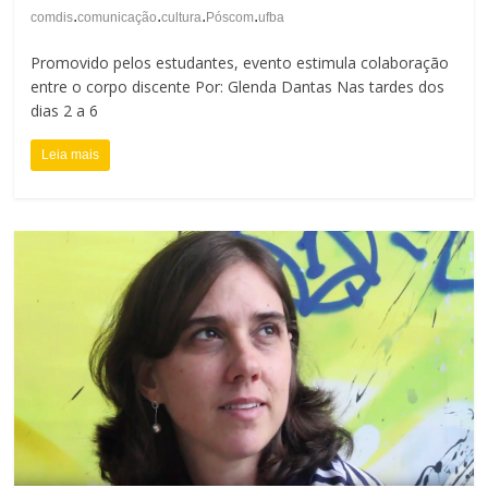
.
.
.
.
comdis
comunicação
cultura
Póscom
ufba
Promovido pelos estudantes, evento estimula colaboração
entre o corpo discente Por: Glenda Dantas Nas tardes dos
dias 2 a 6
Leia mais