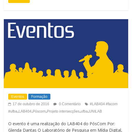
d
a
a
s
F
t
o
e
n
t
e
Eventos
Formação
17 de outubro de 2016
0 Comentário
#LAB404 #facom
.
.
.
.
.
#ufba
LAB404
Póscom
Projeto intersecções
ufba
UNILAB
O evento é uma realização do LAB404 do PósCom Por:
Glenda Dantas O Laboratório de Pesquisa em Mídia Digital,