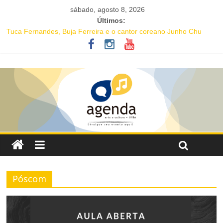
sábado, agosto 8, 2026
Últimos:
Tuca Fernandes, Buja Ferreira e o cantor coreano Junho Chu
estão entre as atrações deste fim de semana da Festa de Santa
Dulce dos Pobres
16ª Jornada de Dança da Bahia leva formação e espetáculo
gratuitos a quatro cidades brasileiras
IC Encontro de Artes traz Renata Carvalho com seu “Manifesto
Transpofágico” a Salvador
Música e solidariedade se unem em concerto do Coral Ecumênico
da Bahia na Flipelô
Salvador recebe evento de celebração em homenagem ao dia do
Rap Nacional
Póscom