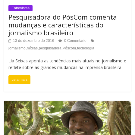
Entrevistas
Pesquisadora do PósCom comenta
mudanças e características do
jornalismo brasileiro
13 de dezembro de 2016
0 Comentário
.
.
.
.
jornalismo
mídias
pesquisadora
Póscom
tecnologia
Lia Seixas aponta as tendências mais atuais no jornalismo e
reflete sobre as grandes mudanças na imprensa brasileira
Leia mais